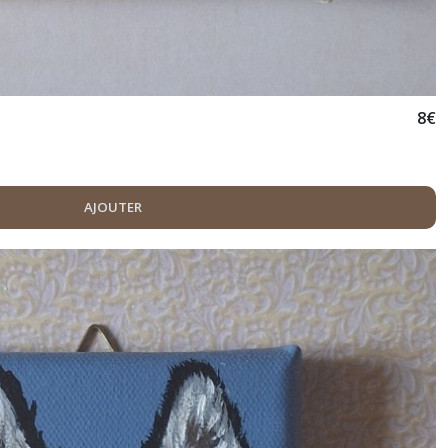
8
€
e
AJOUTER