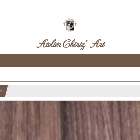
Atelier Chériz' Art
le