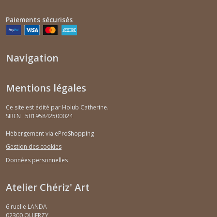
Paiements sécurisés
Mini
peintures
sur
chevalets
Navigation
(10)
Mentions légales
Décorations
de
Noël
Ce site est édité par Holub Catherine.
(10)
SIREN : 50195842500024
Hébergement via eProShopping
Mini
Gestion des cookies
peintures
magnétiques
Données personnelles
(12)
Atelier Chériz' Art
Afficher
6 ruelle LANDA
les
02300
QUIERZY