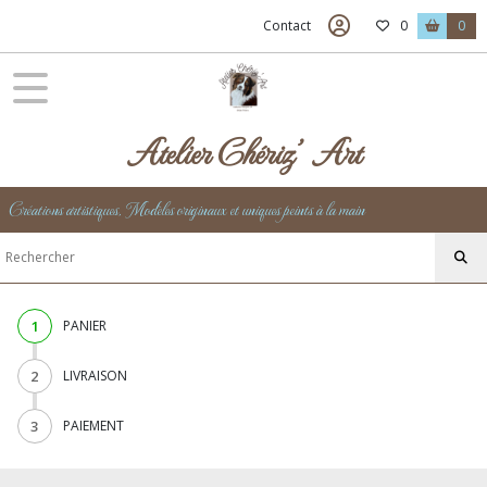
Contact
0
0
Atelier Chériz' Art
Créations artistiques, Modèles originaux et uniques peints à la main
1
PANIER
2
LIVRAISON
3
PAIEMENT