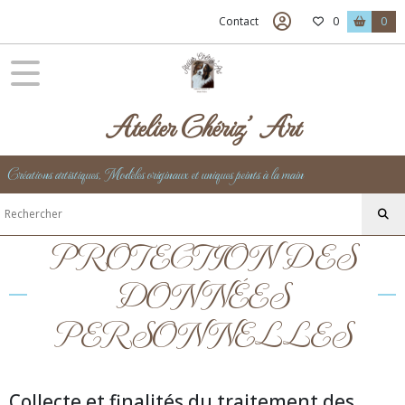
Contact
0
0
Atelier Chériz' Art
Créations artistiques, Modèles originaux et uniques peints à la main
PROTECTION DES
DONNÉES
PERSONNELLES
Collecte et finalités du traitement des