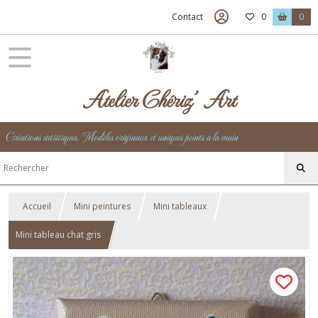
Contact
0
0
Atelier Chériz' Art
Créations artistiques, Modèles originaux et uniques peints à la main
Accueil
Mini peintures
Mini tableaux
Mini tableau chat gris