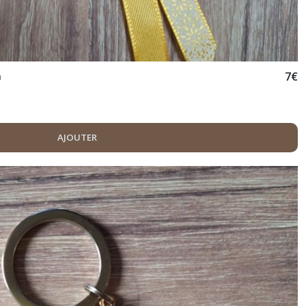
7
€
n
AJOUTER