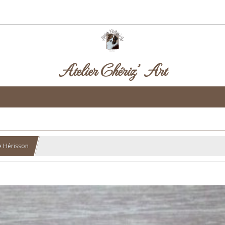
Atelier Chériz' Art
e Hérisson