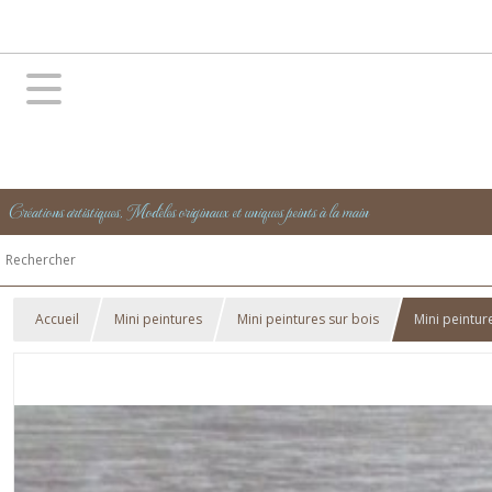
Créations artistiques, Modèles originaux et uniques peints à la main
Accueil
Mini peintures
Mini peintures sur bois
Mini peintur