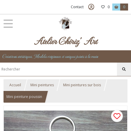
Contact
0
0
Atelier Chériz' Art
Créations artistiques, Modèles originaux et uniques peints à la main
Accueil
Mini peintures
Mini peintures sur bois
Mini peinture poussin