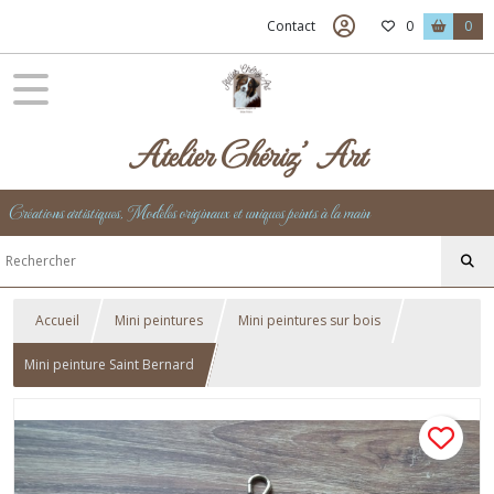
Contact
0
0
Atelier Chériz' Art
Créations artistiques, Modèles originaux et uniques peints à la main
Accueil
Mini peintures
Mini peintures sur bois
Mini peinture Saint Bernard