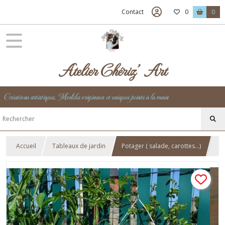
Contact
0
0
Atelier Chériz' Art
Créations artistiques, Modèles originaux et uniques peints à la main
Accueil
Tableaux de jardin
Potager ( salade, carottes...)