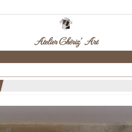
Atelier Chériz' Art