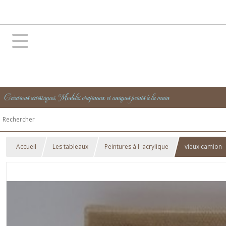
Créations artistiques, Modèles originaux et uniques peints à la main
Accueil
Les tableaux
Peintures à l' acrylique
vieux camion