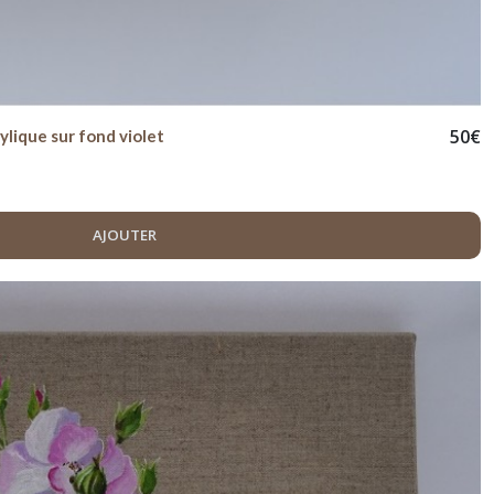
50
€
rylique sur fond violet
AJOUTER